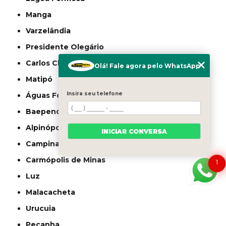
Manga
Varzelândia
Presidente Olegário
Carlos Chagas
Olá! Fale agora pelo WhatsApp
Matipó
Insira seu telefone
Águas Formosas
Baependi
Alpinópolis
INICIAR CONVERSA
Campina Verde
Carmópolis de Minas
1
Luz
Malacacheta
Urucuia
Peçanha