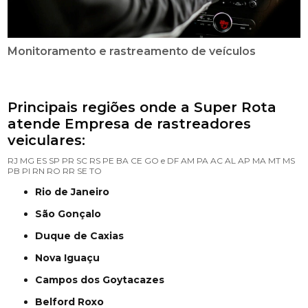
Monitoramento e rastreamento de veículos
Principais regiões onde a Super Rota
atende Empresa de rastreadores
veiculares:
RJ
MG
ES
SP
PR
SC
RS
PE
BA
CE
GO e DF
AM
PA
AC
AL
AP
MA
MT
MS
PB
PI
RN
RO
RR
SE
TO
Rio de Janeiro
São Gonçalo
Duque de Caxias
Nova Iguaçu
Campos dos Goytacazes
Belford Roxo